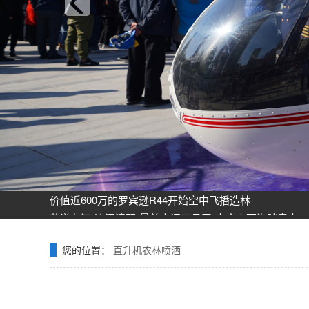
飞机之家龙虎山清明节踏青之旅正式开启
飞机之家空中广告引爆山西吕梁中阳县上空
飞机之家集团正式签约独家承包运营新疆玉其塔什景区，
阳泉一架价值500多万的红色罗宾逊直升机开展静展活动
济南一小伙新婚现场，租价值500多万的直升机助阵
张家口直升机草原天路空中旅游正式开启
飞机之家出动三架直升机进行大地区农喷作业
价值近600万的罗宾逊R44开始空中飞播造林
花漾九江-追浔清明-最美人间四月天-去庐山西海踏青去
飞机之家桂林山水旅游基地乘坐直升飞机俯瞰看桂林山水
飞机之家龙虎山清明节踏青之旅正式开启
您的位置：
直升机农林喷洒
飞机之家空中广告引爆山西吕梁中阳县上空