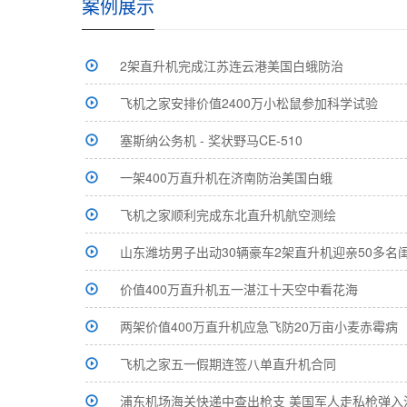
案例展示
2架直升机完成江苏连云港美国白蛾防治
飞机之家安排价值2400万小松鼠参加科学试验
塞斯纳公务机 - 奖状野马CE-510
一架400万直升机在济南防治美国白蛾
飞机之家顺利完成东北直升机航空测绘
山东潍坊男子出动30辆豪车2架直升机迎亲50多名
价值400万直升机五一湛江十天空中看花海
两架价值400万直升机应急飞防20万亩小麦赤霉病
飞机之家五一假期连签八单直升机合同
浦东机场海关快递中查出枪支 美国军人走私枪弹入