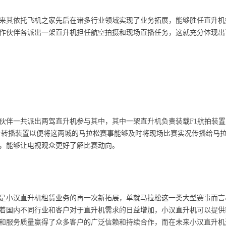
其依托飞机之家先后在诸多行业领域实现了业务拓展，能够胜任直升机
作伙伴各派出一架直升机担任航空拍摄和现场直播任务，这就充分体现出
伴一共派出两驾直升机参与其中，其中一架直升机负责装载F1航拍装置
号转播装置以便将这两城的马拉松赛事能够及时将现场比赛实况传播给马
，能够让电视观众更好了解比赛动向。
小汉直升机租赁业务的再一次新拓展，单就马拉松这一类大型赛事而言
国内不同行业和客户对于直升机需求的日益增加，小汉直升机可以提供R4
和服务质量赢得了众多客户的广泛信赖和持续合作，而在未来小汉直升机