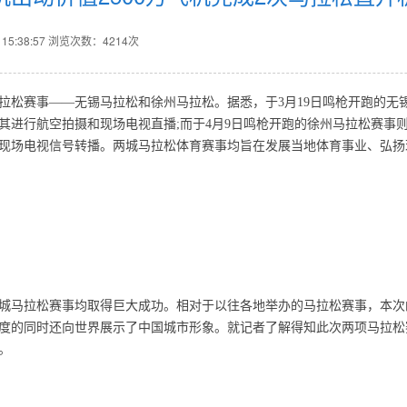
5:38:57
浏览次数：4214次
马拉松赛事——无锡马拉松和徐州马拉松。据悉，于3月19日鸣枪开跑的
其进行航空拍摄和现场电视直播;而于4月9日鸣枪开跑的徐州马拉松赛事
现场电视信号转播。两城马拉松体育赛事均旨在发展当地体育事业、弘扬
马拉松赛事均取得巨大成功。相对于以往各地举办的马拉松赛事，本次
度的同时还向世界展示了中国城市形象。就记者了解得知此次两项马拉松
。