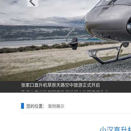
飞机之家龙虎山清明节踏青之旅正式开启
飞机之家空中广告引爆山西吕梁中阳县上空
飞机之家集团正式签约独家承包运营新疆玉其塔什景区，
阳泉一架价值500多万的红色罗宾逊直升机开展静展活动
济南一小伙新婚现场，租价值500多万的直升机助阵
张家口直升机草原天路空中旅游正式开启
飞机之家出动三架直升机进行大地区农喷作业
价值近600万的罗宾逊R44开始空中飞播造林
花漾九江-追浔清明-最美人间四月天-去庐山西海踏青去
您的位置：
案例展示
飞机之家桂林山水旅游基地乘坐直升飞机俯瞰看桂林山水
飞机之家龙虎山清明节踏青之旅正式开启
飞机之家空中广告引爆山西吕梁中阳县上空
小汉直升