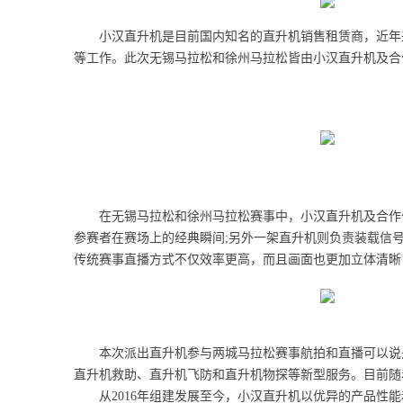
小汉直升机是目前国内知名的直升机销售租赁商，近年来
等工作。此次无锡马拉松和徐州马拉松皆由小汉直升机及合
在无锡马拉松和徐州马拉松赛事中，小汉直升机及合作伙
参赛者在赛场上的经典瞬间;另外一架直升机则负责装载信
传统赛事直播方式不仅效率更高，而且画面也更加立体清晰
本次派出直升机参与两城马拉松赛事航拍和直播可以说是
直升机救助、直升机飞防和直升机物探等新型服务。目前随着
从2016年组建发展至今，小汉直升机以优异的产品性能