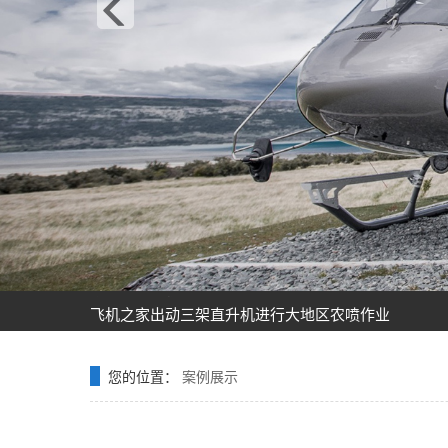
飞机之家龙虎山清明节踏青之旅正式开启
飞机之家空中广告引爆山西吕梁中阳县上空
飞机之家集团正式签约独家承包运营新疆玉其塔什景
阳泉一架价值500多万的红色罗宾逊直升机开展静展活
济南一小伙新婚现场，租价值500多万的直升机助阵
张家口直升机草原天路空中旅游正式开启
飞机之家出动三架直升机进行大地区农喷作业
价值近600万的罗宾逊R44开始空中飞播造林
花漾九江-追浔清明-最美人间四月天-去庐山西海踏青
飞机之家桂林山水旅游基地乘坐直升飞机俯瞰看桂林
您的位置：
案例展示
飞机之家龙虎山清明节踏青之旅正式开启
飞机之家空中广告引爆山西吕梁中阳县上空