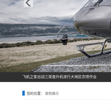
飞机之家龙虎山清明节踏青之旅正式开启
飞机之家空中广告引爆山西吕梁中阳县上空
飞机之家集团正式签约独家承包运营新疆玉其塔什景
阳泉一架价值500多万的红色罗宾逊直升机开展静展活
济南一小伙新婚现场，租价值500多万的直升机助阵
张家口直升机草原天路空中旅游正式开启
飞机之家出动三架直升机进行大地区农喷作业
价值近600万的罗宾逊R44开始空中飞播造林
花漾九江-追浔清明-最美人间四月天-去庐山西海踏青
飞机之家桂林山水旅游基地乘坐直升飞机俯瞰看桂林
您的位置：
案例展示
飞机之家龙虎山清明节踏青之旅正式开启
飞机之家空中广告引爆山西吕梁中阳县上空