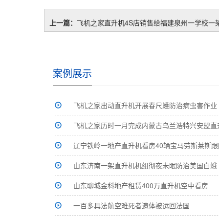
上一篇：
飞机之家直升机4S店销售给福建泉州一学校一
案例展示
飞机之家出动直升机开展春尺蠖防治病虫害作业
飞机之家历时一月完成内蒙古乌兰浩特兴安盟直
辽宁铁岭一地产直升机看房40辆宝马劳斯莱斯跟
山东济南一架直升机机组彻夜未眠防治美国白蛾
山东聊城金科地产租赁400万直升机空中看房
一百多具法航空难死者遗体被运回法国