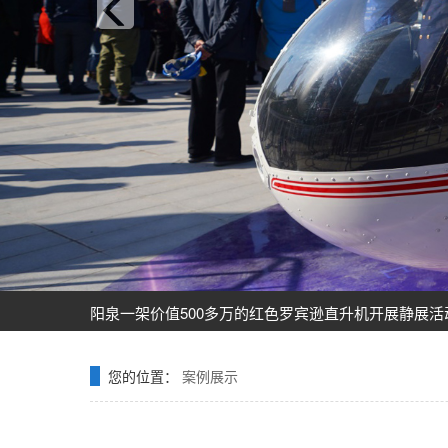
飞机之家龙虎山清明节踏青之旅正式开启
飞机之家空中广告引爆山西吕梁中阳县上空
飞机之家集团正式签约独家承包运营新疆玉其塔什景
阳泉一架价值500多万的红色罗宾逊直升机开展静展活
济南一小伙新婚现场，租价值500多万的直升机助阵
张家口直升机草原天路空中旅游正式开启
飞机之家出动三架直升机进行大地区农喷作业
您的位置：
案例展示
价值近600万的罗宾逊R44开始空中飞播造林
花漾九江-追浔清明-最美人间四月天-去庐山西海踏青
飞机之家桂林山水旅游基地乘坐直升飞机俯瞰看桂林